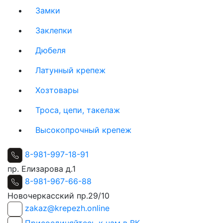
Замки
Заклепки
Дюбеля
Латунный крепеж
Хозтовары
Троса, цепи, такелаж
Высокопрочный крепеж
8-981-997-18-91
пр. Елизарова д.1
8-981-967-66-88
Новочеркасский пр.29/10
zakaz@krepezh.online
Присоединяйтесь к нам в ВК