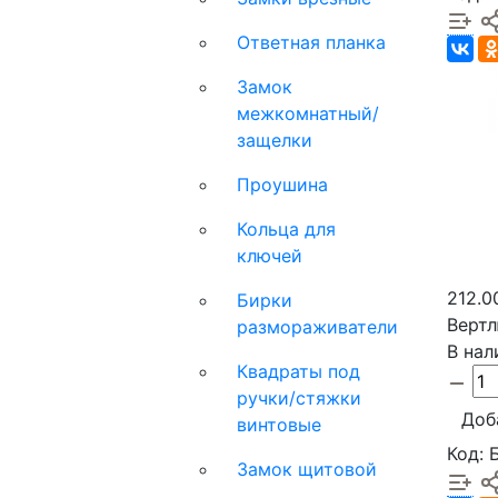
Ответная планка
Замок
межкомнатный/
защелки
Проушина
Кольца для
ключей
212.0
Бирки
Вертл
размораживатели
В нал
Квадраты под
ручки/стяжки
Доб
винтовые
Код:
Замок щитовой