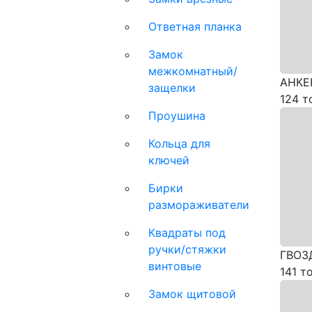
Ответная планка
Замок
межкомнатный/
АНКЕ
защелки
124 т
Проушина
Кольца для
ключей
Бирки
размораживатели
Квадраты под
ручки/стяжки
ГВОЗ
винтовые
141 т
Замок щитовой