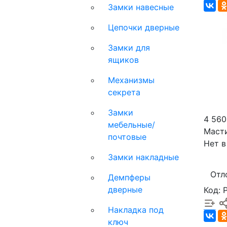
Замки навесные
Цепочки дверные
Замки для
ящиков
Механизмы
секрета
Замки
4 560
мебельные/
Масти
почтовые
Нет в
Замки накладные
Отл
Демпферы
дверные
Код: 
Накладка под
ключ