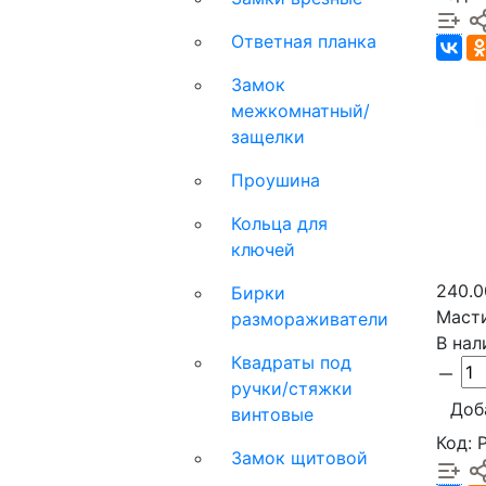
Ответная планка
Замок
межкомнатный/
защелки
Проушина
Кольца для
ключей
240.0
Бирки
Масти
размораживатели
В нал
Квадраты под
ручки/стяжки
Доб
винтовые
Код: 
Замок щитовой