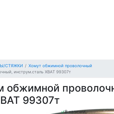
Ы/СТЯЖКИ
Хомут обжимной проволочный
чный, инструм.сталь ХВАТ 99307т
м обжимной проволоч
ХВАТ 99307т
В наличии