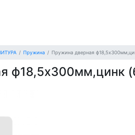
НИТУРА
Пружина
Пружина дверная ф18,5х300мм,ци
я ф18,5х300мм,цинк (