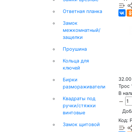
Ответная планка
Замок
межкомнатный/
защелки
Проушина
Кольца для
ключей
32.00
Бирки
Трос 
размораживатели
В нал
Квадраты под
ручки/стяжки
Доб
винтовые
Код: 
Замок щитовой