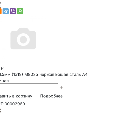
 ₽
1.5мм (1х19) М8035 нержавеющая сталь А4
ичии
авить в корзину
Подробнее
РТ-00002960