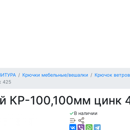
НИТУРА
Крючки мебельные/вешалки
Крючок ветро
к 425
й КР-100,100мм цинк 
В наличии