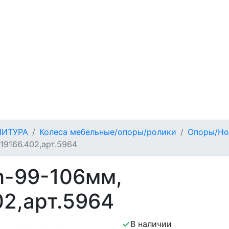
НИТУРА
Колеса мебельные/опоры/ролики
Опоры/Н
19166.402,арт.5964
h-99-106мм,
02,арт.5964
В наличии