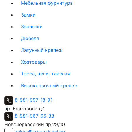
Мебельная фурнитура
Замки
Заклепки
Дюбеля
Латунный крепеж
Хозтовары
Троса, цепи, такелаж
Высокопрочный крепеж
8-981-997-18-91
пр. Елизарова д.1
8-981-967-66-88
Новочеркасский пр.29/10
zakaz@krepezh.online