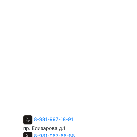
8-981-997-18-91
пр. Елизарова д.1
8-981-967-66-88