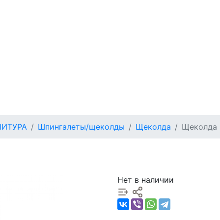
НИТУРА
Шпингалеты/щеколды
Щеколда
Щеколда
Нет в наличии