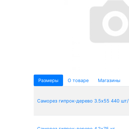
Размеры
О товаре
Магазины
Саморез гипрок-дерево 3.5х55 440 шт/
Саморез гипрок-дерево 4.2х75 кг