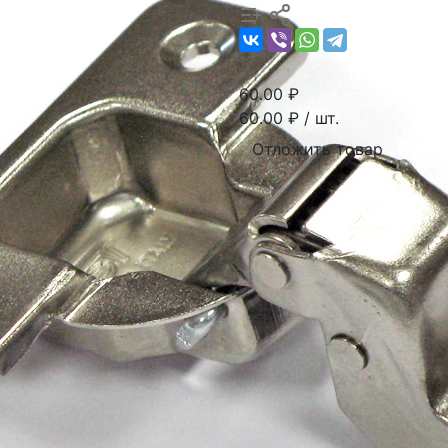
60.00
₽
60.00
₽ / шт.
Отложить товар