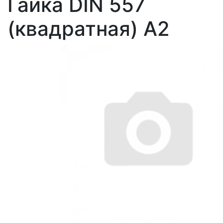
Гайка DIN 557
(квадратная) А2