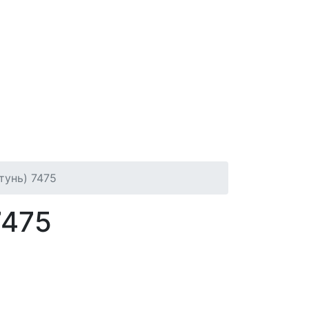
тунь) 7475
7475