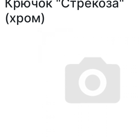
Крючок "Стрекоза"
(хром)