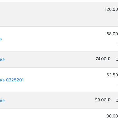
120.00
68.00
э
74.00
₽
п/э
О
62.50
п/э 0325201
93.00
₽
п/э
О
80.00