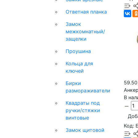
Ответная планка
Замок
межкомнатный/
защелки
Проушина
Кольца для
ключей
59.50
Бирки
Анкер
размораживатели
В нал
Квадраты под
ручки/стяжки
Доб
винтовые
Код: 
Замок щитовой